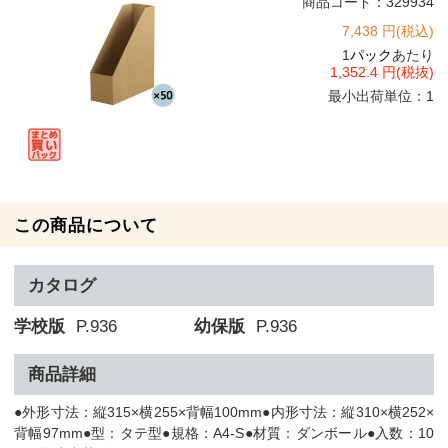
商品コード：329934
7,438 円(税込)
1
パック
あたり
1,352.4 円(税抜)
最小出荷単位：1
この商品について
カタログ
学校版
P.936
幼保版
P.936
商品詳細
●外形寸法：縦315×横255×背幅100mm●内形寸法：縦310×横252×
背幅97mm●型：タテ型●規格：A4-S●材質：ダンボール●入数：10