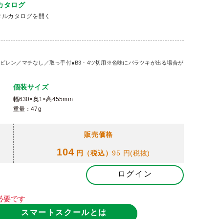
カタログ
タルカタログを開く
ポリプロピレン／マチなし／取っ手付●B3・4ツ切用※色味にバラツキが出る場合が
個装サイズ
幅630×奥1×高455mm
重量：47g
販売価格
104
円（税込）
95 円
(税抜)
ログイン
必要です
スマートスクールとは