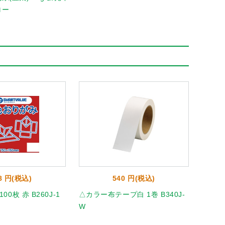
ロー
8 円(税込)
540 円(税込)
0枚 赤 B260J-1
△カラー布テープ白 1巻 B340J-
ニュー
W
20851