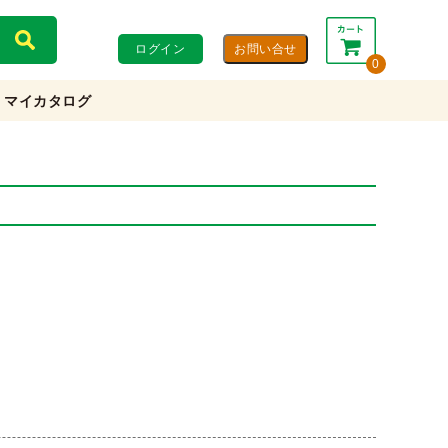
ログイン
0
マイカタログ
合計：
0円
0円
(税込)
(税抜)
カートを見る・注文する