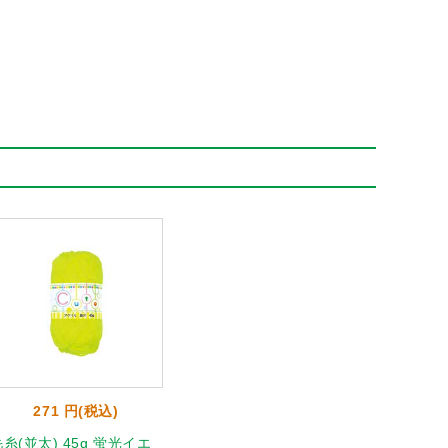
271 円(税込)
糸(並太) 45g 蛍光イエ