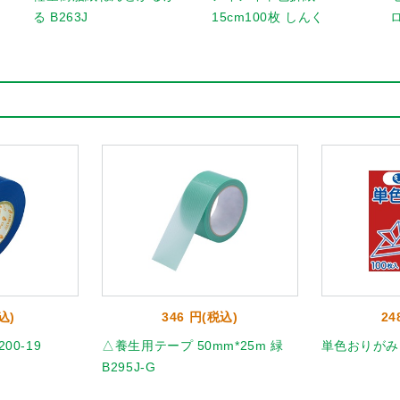
る B263J
15cm100枚 しんく
込)
346 円(税込)
24
00-19
△養生用テープ 50mm*25m 緑
単色おりがみ10
B295J-G