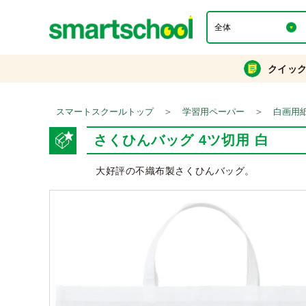
クイッ
＞
＞
スマートスクールトップ
学習用ペーパー
白画用
さくひんバッグ 4ツ切用 白
大好評の不織布製さくひんバッグ。