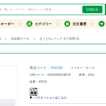
詳細設定
クオーダー
カテゴリー
注文履歴
＞
＞
さくひんバッグ 4ツ切用 白
紙
作品用ケース
商品コード：
742150
メーカー：
サンワ
JANコード：
4538908038819
税率：
10%
品番：
45501
バリエーションはこちら