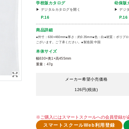
学校版カタログ
幼保版
デジタルカタログを開く
デジ
P.16
P.16
商品詳細
●外寸：630×460mm●厚さ：約0.35mm●色：白●材質：
ございます。ご了承ください。●製造国:中国
本体サイズ
幅630×奥1×高455mm
重量：47g
メーカー希望小売価格
126円
(税抜)
※ご購入にはスマートスクールへの会員登録が
スマートスクールWeb利用登録