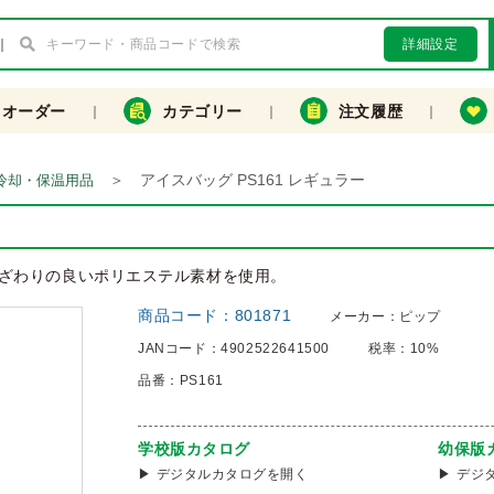
詳細設定
クオーダー
カテゴリー
注文履歴
＞
アイスバッグ PS161 レギュラー
冷却・保温用品
ざわりの良いポリエステル素材を使用。
商品コード：
801871
メーカー：
ピップ
JANコード：
4902522641500
税率：
10%
品番：
PS161
学校版カタログ
幼保版
デジタルカタログを開く
デジ