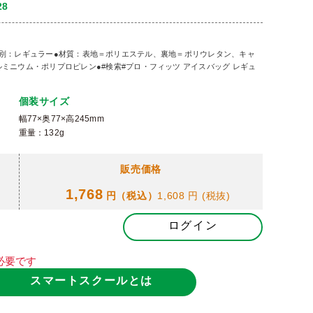
28
350●種別：レギュラー●材質：表地＝ポリエステル、裏地＝ポリウレタン、キャ
ミニウム・ポリプロピレン●#検索#プロ・フィッツ アイスバッグ レギュ
個装サイズ
幅77×奥77×高245mm
重量：132g
販売価格
1,768
円（税込）
1,608 円
(税抜)
ログイン
必要です
スマートスクールとは