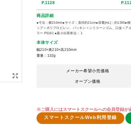
P.1128
P.11
商品詳細
●寸法：横210mm●サイズ：直径約21cm●容量[mL]：約1
ップ＝ポリプロピレン、パッキン＝シリコーンゴム、口金＝アル
ラー PS161 ●最小出荷単位： 1
本体サイズ
幅210×奥210×高210mm
重量：132g
メーカー希望小売価格
オープン価格
※ご購入にはスマートスクールへの会員登録が
スマートスクールWeb利用登録