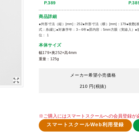
P.389
P.38
商品詳細
●外形寸法（縦）[mm]：252●外形寸法（横）[mm]：179●枚数[
式：糸綴じ●対象学年：3～6年●罫内容：5mm方眼（実線入）●
位： 1
本体サイズ
幅179×奥252×高4mm
重量：125g
メーカー希望小売価格
210 円
(税抜)
※ご購入にはスマートスクールへの会員登録が
スマートスクールWeb利用登録