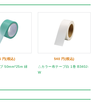
6 円(税込)
540 円(税込)
 50mm*25m 緑
△カラー布テープ白 1巻 B340J-
ニュー
W
20851