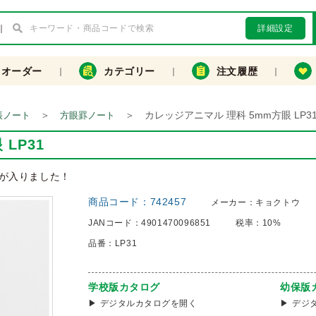
詳細設定
クオーダー
カテゴリー
注文履歴
＞
＞
カレッジアニマル 理科 5mm方眼 LP3
帳ノート
方眼罫ノート
LP31
が入りました！
商品コード：
742457
メーカー：
キョクトウ
JANコード：
4901470096851
税率：
10%
品番：
LP31
学校版カタログ
幼保版
デジタルカタログを開く
デジ