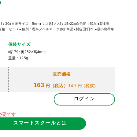
9
枚]：30●方眼サイズ：5mm●マス数[マス]：15×22●白色度：82％●製本形
規格：セミB5●種別：理科／ベルマーク参加商品●製造国:日本 ●最小出荷単
個装サイズ
幅179×奥252×高4mm
重量：125g
販売価格
163
円（税込）
149 円
(税抜)
ログイン
必要です
スマートスクールとは