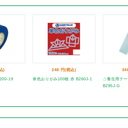
込)
248 円(税込)
34
00-19
単色おりがみ100枚 赤 B260J-1
△養生用テープ
B295J-G