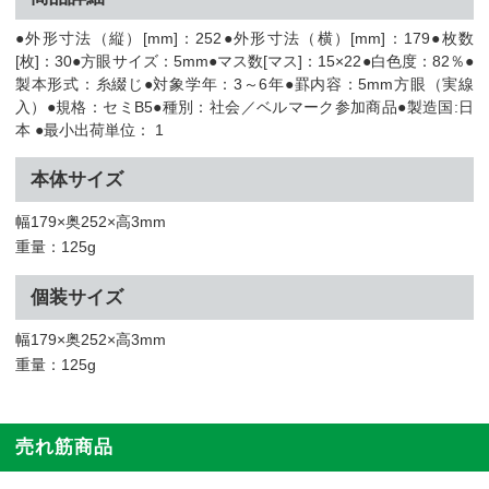
●外形寸法（縦）[mm]：252●外形寸法（横）[mm]：179●枚数
[枚]：30●方眼サイズ：5mm●マス数[マス]：15×22●白色度：82％●
製本形式：糸綴じ●対象学年：3～6年●罫内容：5mm方眼（実線
入）●規格：セミB5●種別：社会／ベルマーク参加商品●製造国:日
本 ●最小出荷単位： 1
本体サイズ
幅179×奥252×高3mm
重量：125g
個装サイズ
幅179×奥252×高3mm
重量：125g
売れ筋商品