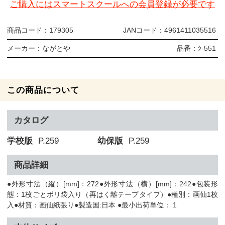
ご購入にはスマートスクールへの会員登録が必要です
商品コード：
179305
JANコード：
4961411035516
メーカー：
ながとや
品番：
ｼ-551
この商品について
カタログ
学校版
P.259
幼保版
P.259
商品詳細
●外形寸法（縦）[mm]：272●外形寸法（横）[mm]：242●包装形
態：1枚ごとポリ袋入り（再はく離テープタイプ）●種別：画仙1枚
入●材質：画仙紙張り●製造国:日本 ●最小出荷単位： 1