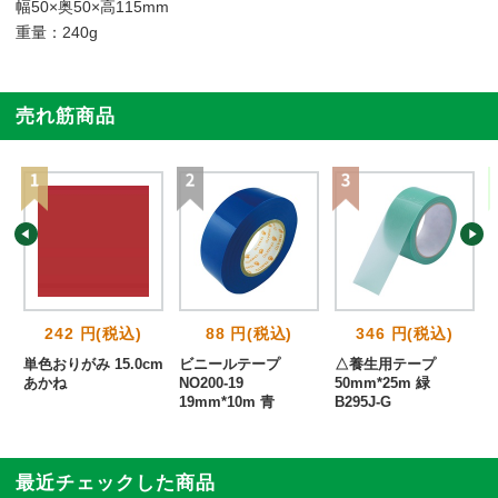
幅50×奥50×高115mm
重量：240g
売れ筋商品
242 円(税込)
88 円(税込)
346 円(税込)
単色おりがみ 15.0cm
ビニールテープ
△養生用テープ
あかね
NO200-19
50mm*25m 緑
19mm*10m 青
B295J-G
最近チェックした商品