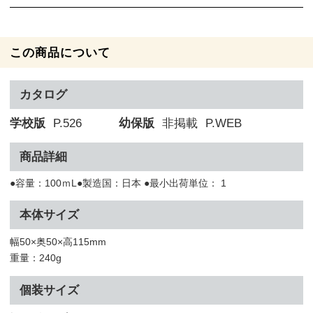
この商品について
カタログ
学校版
P.526
幼保版
非掲載
P.WEB
商品詳細
●容量：100ｍL●製造国：日本 ●最小出荷単位： 1
本体サイズ
幅50×奥50×高115mm
重量：240g
個装サイズ