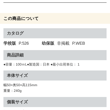
この商品について
カタログ
学校版
P.526
幼保版
非掲載
P.WEB
商品詳細
●容量：100ｍL●製造国：日本 ●最小出荷単位： 1
本体サイズ
幅50×奥50×高115mm
重量：240g
個装サイズ