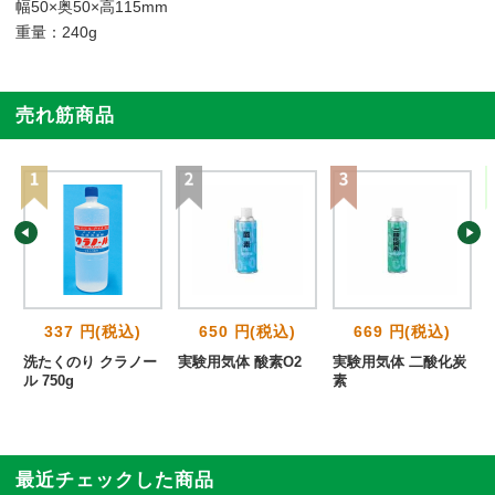
幅50×奥50×高115mm
重量：240g
売れ筋商品
337 円(税込)
650 円(税込)
669 円(税込)
リ
洗たくのり クラノー
実験用気体 酸素O2
実験用気体 二酸化炭
ル 750g
素
最近チェックした商品