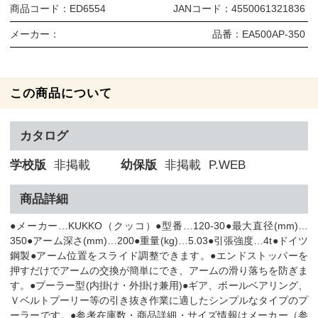
商品コード：
ED6554
JANコード：
4550061321836
メーカー：
品番：
EA500AP-350
この商品について
カタログ
学校版
非掲載
幼保版
非掲載
P.WEB
商品詳細
●メーカー…KUKKO（クッコ）●型番…120-30●最大直径(mm)…
350●アーム深さ(mm)…200●重量(kg)…5.03●引張強度…4t●ドイツ
鋼製●アーム位置をスライド調整できます。●エンドストッパーを
押すだけでアームの交換が簡単にでき、アームの滑り落ちを防ぎま
す。●プーラー型(内掛け・外掛け兼用)●ギア、ボールベアリング、
Ｖベルトプーリー等の引き抜き作業に適したシンプルなタイプのプ
ーラーです。●参考在庫数・商品詳細・サイズ情報はメーカー（参