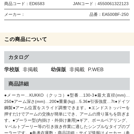
商品コード：
ED6583
JANコード：
4550061322123
メーカー：
品番：
EA500BF-250
この商品について
カタログ
学校版
非掲載
幼保版
非掲載
P.WEB
商品詳細
●メーカー…KUKKO（クッコ）●型番…130-3●最大直径(mm)…
250●アーム深さ(mm)…200●重量(kg)…5.36●引張強度…7t●ドイツ
鋼製●アーム位置をスライド調整できます。●エンドストッパーを
押すだけでアームの交換が簡単にでき、アームの滑り落ちを防ぎま
す。●プーラー型(内掛け・外掛け兼用)●ギア、ボールベアリング、
Ｖベルトプーリー等の引き抜き作業に適したシンプルなタイプのプ
ーラーです。●参考在庫数・商品詳細・サイズ情報はメーカー（参