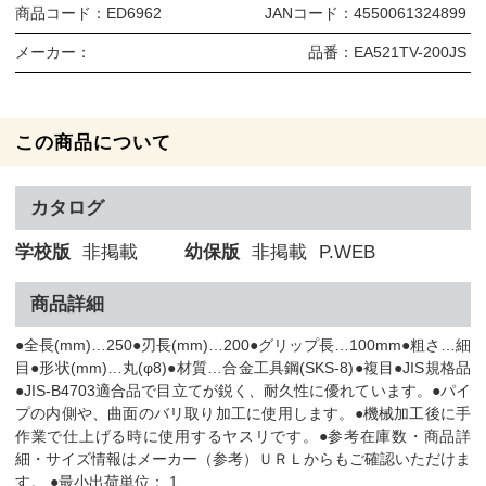
商品コード：
ED6962
JANコード：
4550061324899
メーカー：
品番：
EA521TV-200JS
この商品について
カタログ
学校版
非掲載
幼保版
非掲載
P.WEB
商品詳細
●全長(mm)…250●刃長(mm)…200●グリップ長…100mm●粗さ…細
目●形状(mm)…丸(φ8)●材質…合金工具鋼(SKS-8)●複目●JIS規格品
●JIS-B4703適合品で目立てが鋭く、耐久性に優れています。●パイ
プの内側や、曲面のバリ取り加工に使用します。●機械加工後に手
作業で仕上げる時に使用するヤスリです。●参考在庫数・商品詳
細・サイズ情報はメーカー（参考）ＵＲＬからもご確認いただけま
す。 ●最小出荷単位： 1