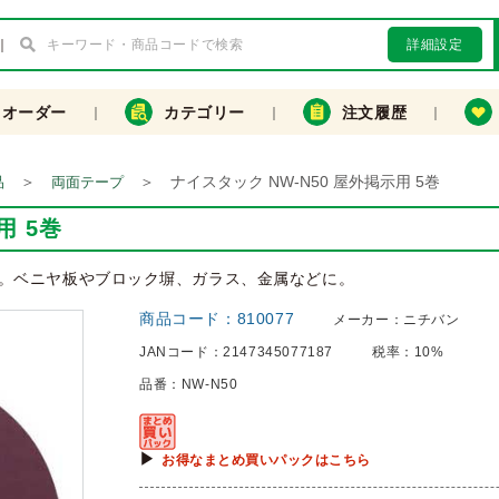
詳細設定
クオーダー
カテゴリー
注文履歴
＞
＞
ナイスタック NW-N50 屋外掲示用 5巻
品
両面テープ
用 5巻
。ベニヤ板やブロック塀、ガラス、金属などに。
商品コード：
810077
メーカー：
ニチバン
JANコード：
2147345077187
税率：
10%
品番：
NW-N50
お得なまとめ買いパックはこちら