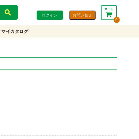
ログイン
0
マイカタログ
合計：
0円
0円
(税込)
(税抜)
カートを見る・注文する