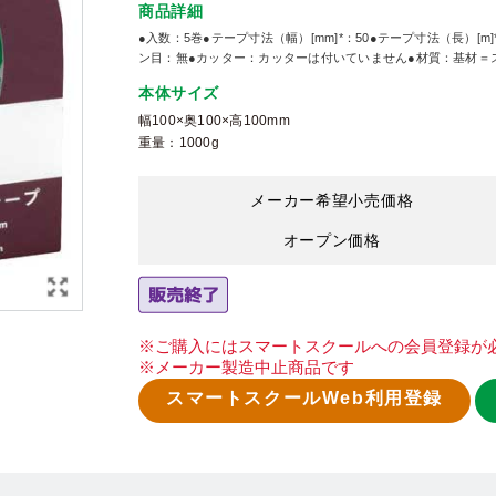
商品詳細
●入数：5巻●テープ寸法（幅）[mm]*：50●テープ寸法（長）[
ン目：無●カッター：カッターは付いていません●材質：基材＝ス
本体サイズ
幅100×奥100×高100mm
重量：1000g
メーカー希望小売価格
オープン価格
※ご購入にはスマートスクールへの会員登録が
※メーカー製造中止商品です
スマートスクールWeb利用登録