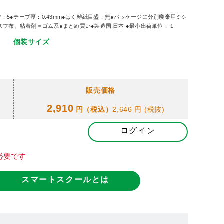
m]*：5●テープ厚：0.43mm●はく離紙目盛：無●パッケージに分別廃棄用ミシ
フ布、粘着剤＝ゴム系●まとめ買い●製造国:日本 ●最小出荷単位： 1
個装サイズ
販売価格
2,910
円（税込）
2,646 円
(税抜)
ログイン
必要です
スマートスクールとは