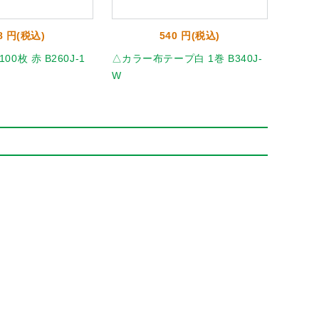
8 円(税込)
540 円(税込)
0枚 赤 B260J-1
△カラー布テープ白 1巻 B340J-
ニュー
W
20851