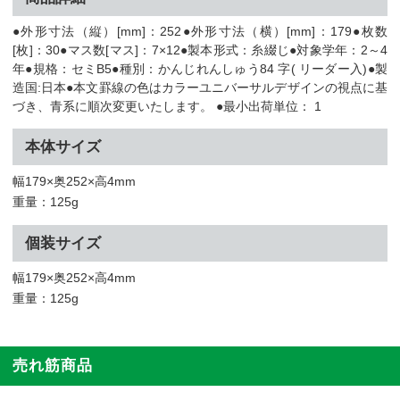
●外形寸法（縦）[mm]：252●外形寸法（横）[mm]：179●枚数
[枚]：30●マス数[マス]：7×12●製本形式：糸綴じ●対象学年：2～4
年●規格：セミB5●種別：かんじれんしゅう84 字( リーダー入)●製
造国:日本●本文罫線の色はカラーユニバーサルデザインの視点に基
づき、青系に順次変更いたします。 ●最小出荷単位： 1
本体サイズ
幅179×奥252×高4mm
重量：125g
個装サイズ
幅179×奥252×高4mm
重量：125g
売れ筋商品