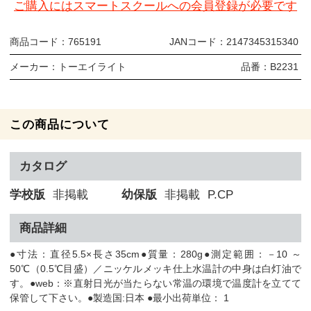
ご購入にはスマートスクールへの会員登録が必要です
商品コード：
765191
JANコード：
2147345315340
メーカー：
トーエイライト
品番：
B2231
この商品について
カタログ
学校版
非掲載
幼保版
非掲載
P.CP
商品詳細
●寸法：直径5.5×長さ35cm●質量：280g●測定範囲：－10 ～
50℃（0.5℃目盛）／ニッケルメッキ仕上水温計の中身は白灯油で
す。●web：※直射日光が当たらない常温の環境で温度計を立てて
保管して下さい。●製造国:日本 ●最小出荷単位： 1