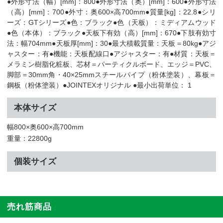
●外形寸法（幅）[mm]：800●外形寸法（奥）[mm]：600●外形寸法
（高）[mm]：700●外寸：奥600×高700mm●質量[kg]：22.8●シリ
ーズ：GTシリーズ●色：ブラック●色（天板）：ミディアムウッド
●色（本体）：ブラック●天板下有効（高）[mm]：670●下肢有効寸
法：幅704mm●天板厚[mm]：30●最大積載質量：天板＝80kg●アジ
ャスター：有●機能：天板配線口●アジャスター：有●材質：天板＝
メラミン樹脂化粧板、芯材＝パーティクルボード、エッジ＝PVC、
脚部＝30mm角・40×25mmスチールパイプ（粉体塗装）、幕板＝
鋼板（粉体塗装）●JOINTEXオリジナル ●最小出荷単位： 1
本体サイズ
幅800×奥600×高700mm
重量：22800g
個装サイズ
売れ筋商品