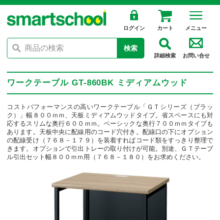
ログイン
カート
メニュー
検索
詳細検索
お問い合せ
ワークテーブル GT-860BK ミディアムウッド
コストパフォーマンスの高いワークテーブル「ＧＴシリーズ（ブラッ
ク）」幅８００ｍｍ、天板ミディアムウッドタイプ。省スペースにも対
応するスリムな奥行６００ｍｍ。ベーシックな奥行７００ｍｍタイプも
あります。天板中央に配線用のコード穴付き。配線口の下にオプション
の配線受け（７６８－１７９）を装着すればコード類をすっきり整理で
きます。オプションで引出トレーの取り付けが可能。別途、ＧＴテーブ
ル引出セット幅８００ｍｍ用（７６８－１８０）をお求めください。