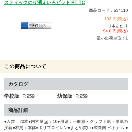
スティックのり消えいろピット PT-TC
商品コード：534110
103 円(税込)
1
本
あたり
94.0 円(税抜)
最小出荷単位：1
この商品について
カタログ
学校版
P.959
幼保版
P.959
商品詳細
●入数：20本●内容量[g]：10●用途：一般紙・クラフト紙・厚紙の
接着●材質：本体=ポリプロピレン●まとめ買い●製造国:ベトナム ●