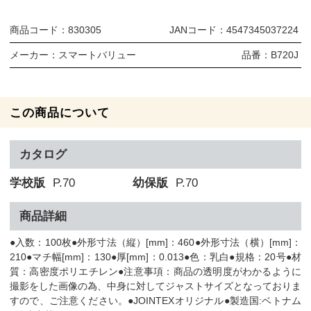
商品コード：
830305
JANコード：
4547345037224
メーカー：
スマートバリュー
品番：
B720J
この商品について
カタログ
学校版
P.70
幼保版
P.70
商品詳細
●入数：100枚●外形寸法（縦）[mm]：460●外形寸法（横）[mm]：
210●マチ幅[mm]：130●厚[mm]：0.013●色：乳白●規格：20号●材
質：高密度ポリエチレン●注意事項：商品の透明度がわかるように
撮影をした画像の為、中身に対してジャストサイズとなっておりま
すので、ご注意ください。●JOINTEXオリジナル●製造国:ベトナム