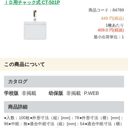
ＩＤ用チャック式 CT-501P
商品コード：84789
449 円(税込)
1
枚
あたり
409.0 円(税抜)
最小出荷単位：1
この商品について
カタログ
学校版
非掲載
幼保版
非掲載
P.WEB
商品詳細
●入数：100枚●外形寸法（縦）[mm]：78●外形寸法（横）[mm]：
96●中紙：無●適合中紙寸法（縦）[mm]：54●適合中紙寸法（横）