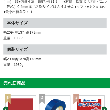
[mm]：86●内形寸法：縦57×横91.5mm●材質：軟質ポリ塩化ビニル
（PVC）0.4mm厚／名刺サイズは入りません●ソフト●まとめ買い
●最小出荷単位： 1
本体サイズ
幅209×奥137×高173mm
重量：1930g
個装サイズ
幅209×奥137×高173mm
重量：1930g
売れ筋商品