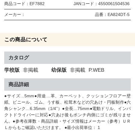
商品コード：
EF7882
JANコード：
4550061504536
メーカー：
品番：
EA824DT-5
この商品について
カタログ
学校版
非掲載
幼保版
非掲載
P.WEB
商品詳細
●サイズ…5mm●用途…革、カーペット、クッションフロアー壁
紙、ビニール、ゴム、うす板、松茸木などの穴あけ・円板制作●六
角シャンク…6.35mm（1/4’’）●全長…75mm●電動ドリル、インパ
クトドライバーに対応●穴あけ後もポンチ内側にゴミが残りませ
ん。●参考在庫数・商品詳細・サイズ情報はメーカー（参考）ＵＲ
Ｌからもご確認いただけます。 ●最小出荷単位： 1