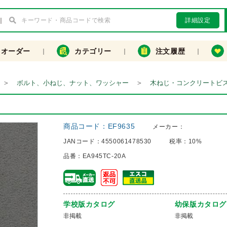
詳細設定
クオーダー
カテゴリー
注文履歴
＞
＞
ボルト、小ねじ、ナット、ワッシャー
木ねじ・コンクリートビ
商品コード：
EF9635
メーカー：
JANコード：
4550061478530
税率：
10%
品番：
EA945TC-20A
学校版カタログ
幼保版カタログ
非掲載
非掲載