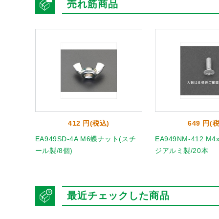
売れ筋商品
412 円(税込)
649 円(
皿ピアスビ
EA949SD-4A M6蝶ナット(スチ
EA949NM-412 M
ール製/8個)
ジアルミ製/20本
最近チェックした商品