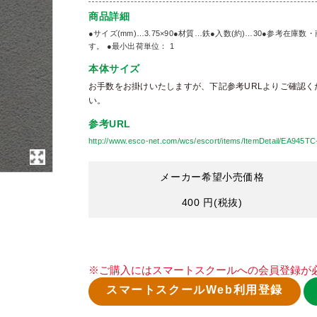
商品詳細
●サイズ(mm)…3.75×90●材質…鉄●入数(約)…30●参考
す。 ●最小出荷単位： 1
本体サイズ
お手数をお掛けいたしますが、下記参考URLよりご確認く
い。
参考URL
http://www.esco-net.com/wcs/escort/items/ItemDetail/EA945T
メーカー希望小売価格
400 円
(税抜)
※ご購入にはスマートスクールへの会員登録が
スマートスクールWeb利用登録