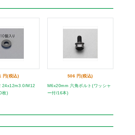
1 円(税込)
506 円(税込)
 24x12m3.0/M12
M6x20mm 六角ボルト(ワッシャ
M5x
0枚)
ー付/16本)
(ユニク