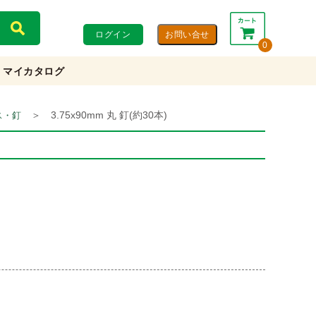
ログイン
0
マイカタログ
合計：
0円
0円
(税込)
(税抜)
＞
3.75x90mm 丸 釘(約30本)
ス・釘
カートを見る・注文する