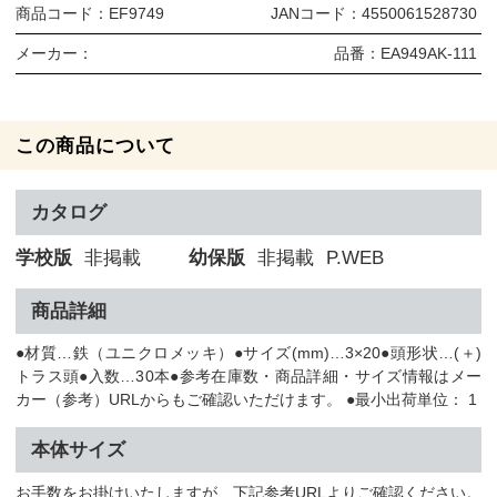
商品コード：
EF9749
JANコード：
4550061528730
メーカー：
品番：
EA949AK-111
この商品について
カタログ
学校版
非掲載
幼保版
非掲載
P.WEB
商品詳細
●材質…鉄（ユニクロメッキ）●サイズ(mm)…3×20●頭形状…(＋)
トラス頭●入数…30本●参考在庫数・商品詳細・サイズ情報はメー
カー（参考）URLからもご確認いただけます。 ●最小出荷単位： 1
本体サイズ
お手数をお掛けいたしますが、下記参考URLよりご確認ください。