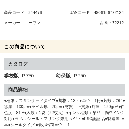
商品コード：
344478
JANコード：
4906186722124
メーカー：
エーワン
品番：
72212
この商品について
カタログ
学校版
P.750
幼保版
P.750
商品詳細
●種別：スタンダードタイプ●規格：12面●単位：1冊●片数：264●
総厚：130μm●ラベル厚：70μm●材質：上質紙●坪量：120g/㎡●白
色度：81%●入数：1袋（22枚入）●インク種類：染料、顔料インク
対応●ラベルシール・プリンタ兼用＜A4＞●FSC認証品●製造国:日
本●シールタイプ ●最小出荷単位： 1