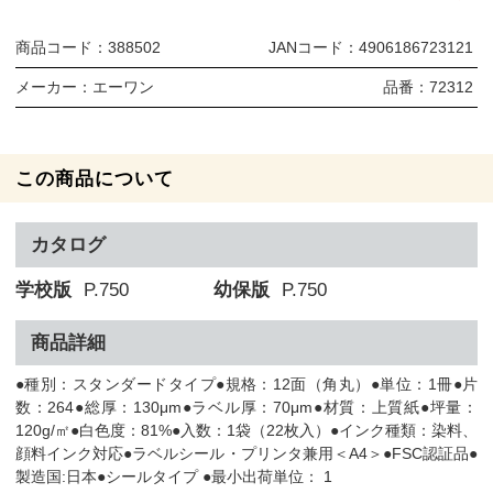
商品コード：
388502
JANコード：
4906186723121
メーカー：
エーワン
品番：
72312
この商品について
カタログ
学校版
P.750
幼保版
P.750
商品詳細
●種別：スタンダードタイプ●規格：12面（角丸）●単位：1冊●片
数：264●総厚：130μm●ラベル厚：70μm●材質：上質紙●坪量：
120g/㎡●白色度：81%●入数：1袋（22枚入）●インク種類：染料、
顔料インク対応●ラベルシール・プリンタ兼用＜A4＞●FSC認証品●
製造国:日本●シールタイプ ●最小出荷単位： 1