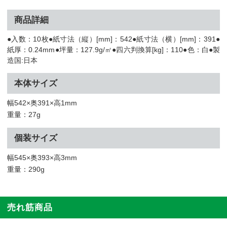
商品詳細
●入数：10枚●紙寸法（縦）[mm]：542●紙寸法（横）[mm]：391●
紙厚：0.24mm●坪量：127.9g/㎡●四六判換算[kg]：110●色：白●製
造国:日本
本体サイズ
幅542×奥391×高1mm
重量：27g
個装サイズ
幅545×奥393×高3mm
重量：290g
売れ筋商品