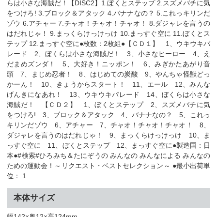
らは小さな海賊だ！【DISC2】1.ぼくとステップ 2.スズメバチに気
をつけろ! 3.ブロック＆アタック 4.バナナなの？ 5.これっキリンだ
ゾウ 6.アチャー 7.チャオ！チャオ！チャオ！ 8.ダジャレを言うの
はだれじゃ！ 9.まっくらけっけっけ 10.まっすぐ空に 11.ぼくとス
テップ 12.まっすぐ空に●枚数：2枚組●【ＣＤ１】 1、ウキウキパ
レード 2、ぼくらは小さな海賊だ！ 3、小さなヒーロー 4、え
だまめズンダ！ 5、大好き！ニッポン！ 6、みぎかたあがり音
頭 7、まじめ忍者！ 8、はじめての炭酸 9、やんちゃ怪獣どっ
かーん！ 10、きょうからスタート！ 11、エール 12、みんな
げんきになあれ！ 13、ウキウキパレード 14、ぼくらは小さな
海賊だ！ 【ＣＤ２】 1、ぼくとステップ 2、スズメバチに気
をつけろ! 3、ブロック＆アタック 4、バナナなの？ 5、これっ
キリンだゾウ 6、アチャー 7、チャオ！チャオ！チャオ！ 8、
ダジャレを言うのはだれじゃ！ 9、まっくらけっけっけ 10、ま
っすぐ空に 11、ぼくとステップ 12、まっすぐ空に●製造国：日
本●#検索#ひろみち＆たにぞうの みんなの みんなによる みんなの
ための運動会！～リクエスト・ベストセレクション～ ●最小出荷単
位： 1
本体サイズ
幅142×奥12×高124mm