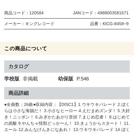
商品コード：
120584
JANコード：
4988003581671
メーカー：
キングレコード
品番：
KICG-8458~9
この商品について
カタログ
学校版
非掲載
幼保版
P.546
商品詳細
●全曲数：26曲●収録内容：【DISC1】1.ウキウキパレード 2.ぼく
らは小さな海賊だ！ 3.小さなヒーロー 4.えだまめズンダ！ 5.大好
き！ニッポン！ 6.みぎかたあがり音頭 7.まじめ忍者！ 8.はじめて
の炭酸 9.やんちゃ怪獣どっかーん！ 10.きょうからスタート！ 11.
エール 12.みんなげんきになあれ！ 13.ウキウキパレード 14.ぼく