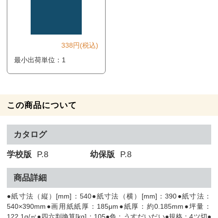
338円(税込)
最小出荷単位：1
この商品について
カタログ
学校版
P.8
幼保版
P.8
商品詳細
●紙寸法（縦）[mm]：540●紙寸法（横）[mm]：390●紙寸法：
540×390mm●画用紙紙厚：185μm●紙厚：約0.185mm●坪量：
122.1g/㎡●四六判換算[kg]：105●色：うすだいだい●規格：4ツ切●