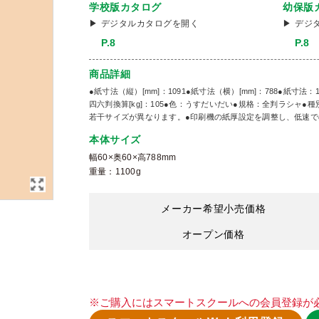
学校版カタログ
幼保版
デジタルカタログを開く
デジ
P.8
P.8
商品詳細
●紙寸法（縦）[mm]：1091●紙寸法（横）[mm]：788●紙寸法：10
四六判換算[kg]：105●色：うすだいだい●規格：全判ラシャ●
若干サイズが異なります。●印刷機の紙厚設定を調整し、低速で
本体サイズ
幅60×奥60×高788mm
重量：1100g
メーカー希望小売価格
オープン価格
※ご購入にはスマートスクールへの会員登録が