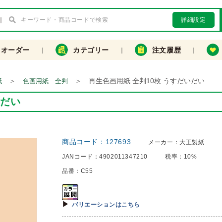
詳細設定
クオーダー
カテゴリー
注文履歴
＞
＞
再生色画用紙 全判10枚 うすだいだい
紙
色画用紙 全判
いだい
商品コード：
127693
メーカー：
大王製紙
JANコード：
4902011347210
税率：
10%
品番：
C55
バリエーションはこちら