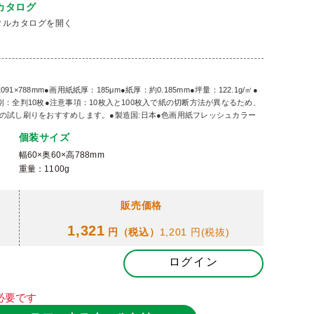
カタログ
タルカタログを開く
91×788mm●画用紙紙厚：185μm●紙厚：約0.185mm●坪量：122.1g/㎡●
種別：全判10枚●注意事項：10枚入と100枚入で紙の切断方法が異なるため、
の試し刷りをおすすめします。●製造国:日本●色画用紙フレッシュカラー
個装サイズ
幅60×奥60×高788mm
重量：1100g
販売価格
1,321
円（税込）
1,201 円
(税抜)
ログイン
必要です