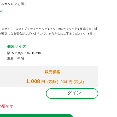
タルカタログを開く
67
ございません。）●タイプ：ティーバッグ●ひも：無●チャック付●軽減税率：対
が変更になる場合がございますので、あらかじめご了承ください。 ●最小
個装サイズ
幅150×奥50×高310mm
重量：287g
販売価格
1,008
円（税込）
934 円
(税抜)
ログイン
必要です