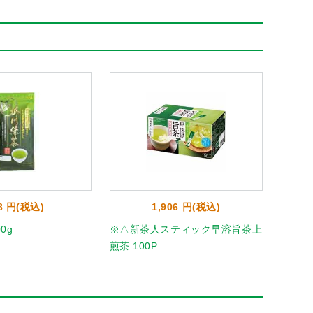
8 円(税込)
1,906 円(税込)
0g
※△新茶人スティック早溶旨茶上
※伊勢惣
煎茶 100P