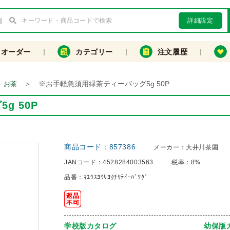
詳細設定
クオーダー
カテゴリー
注文履歴
＞
※お手軽急須用緑茶ティーバッグ5g 50P
お茶
g 50P
商品コード：
857386
メーカー：
大井川茶園
JANコード：
4528284003563
税率：
8%
品番：
ｷﾕｳｽﾖｳﾘﾖｸﾁﾔﾃｲｰﾊﾞﾂｸﾞ
学校版カタログ
幼保版