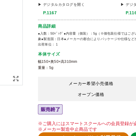
デジタルカタログを開く
デジ
P.1167
P.11
商品詳細
●入数：50ﾊﾞｯｸﾞ●内容量（個装）：5g（※個包装仕様では
象●製造国：日本●メーカーの都合によりパッケージや仕様など
出荷単位： 1
本体サイズ
幅150×奥50×高310mm
重量：5g
メーカー希望小売価格
オープン価格
※ご購入にはスマートスクールへの会員登録が
※メーカー製造中止商品です