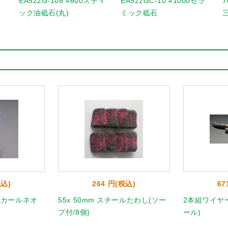
EA522G-108 #600スティ
EA522GC-10 #1000セラ
7
ック油砥石(丸)
ミック砥石
税込)
264 円(税込)
67
(ピカールネオ
55x 50mm スチールたわし(ソー
2本組ワイヤ
プ付/8個)
ール)