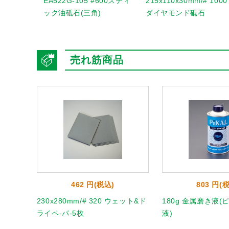
EA522G-105 #600スティ
215x110x30mm/# 1000
ック油砥石(三角)
ダイヤモンド砥石
売れ筋商品
462 円(税込)
803 円(
粗目/10
230x280mm/# 320 ウェット&ド
180g 金属磨き液
ライペ-パ-5枚
液)