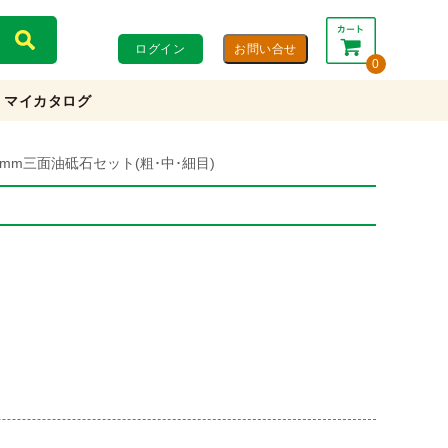
ログイン
0
マイカタログ
合計：
0円
0円
(税込)
(税抜)
x13mm三面油砥石セット(粗･中･細目)
カートを見る・注文する