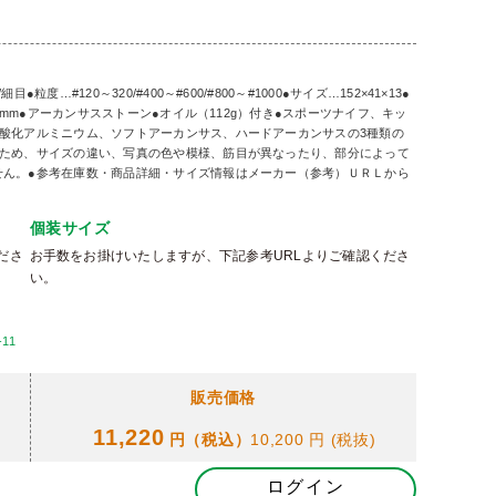
#120～320/#400～#600/#800～#1000●サイズ…152×41×13●
5mm●アーカンサスストーン●オイル（112g）付き●スポーツナイフ、キッ
酸化アルミニウム、ソフトアーカンサス、ハードアーカンサスの3種類の
のため、サイズの違い、写真の色や模様、筋目が異なったり、部分によって
せん。●参考在庫数・商品詳細・サイズ情報はメーカー（参考）ＵＲＬから
個装サイズ
ださ
お手数をお掛けいたしますが、下記参考URLよりご確認くださ
い。
-11
販売価格
11,220
円（税込）
10,200 円
(税抜)
ログイン