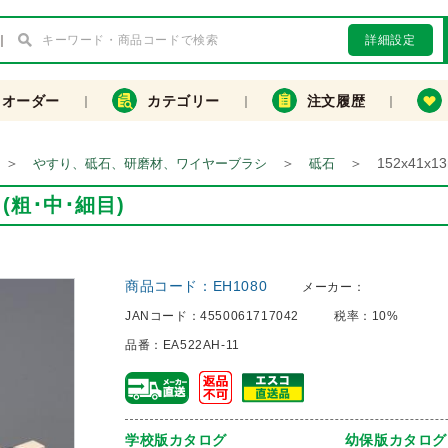
詳細設定
クオーダー
カテゴリー
注文履歴
＞
＞
＞
152x41
やすり、砥石、研磨材、ワイヤーブラシ
砥石
(粗･中･細目)
商品コード：
EH1080
メーカー：
JANコード：
4550061717042
税率：
10%
品番：
EA522AH-11
学校版カタログ
幼保版カタログ