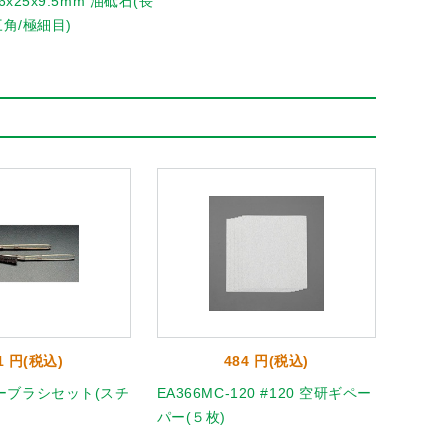
6x25x9.5mm 油砥石(長
三角/極細目)
1 円(税込)
484 円(税込)
ーブラシセット(スチ
EA366MC-120 #120 空研ギペー
EA36
パー(５枚)
パー(