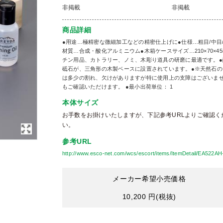
非掲載
非掲載
商品詳細
●用途…極精密な微細加工などの精密仕上げに●仕様…粗目/中目/細目●粒度…
材質…合成・酸化アルミニウム●木箱ケースサイズ…210×70×4
チン用品、カトラリー、ノミ、木彫り道具の研磨に最適です。●
砥石が、三角形の木製ベースに設置されています。●※天然石
は多少の割れ、欠けがありますが特に使用上の支障はございま
もご確認いただけます。 ●最小出荷単位： 1
本体サイズ
お手数をお掛けいたしますが、下記参考URLよりご確認く
い。
参考URL
http://www.esco-net.com/wcs/escort/items/ItemDetail/EA522AH
メーカー希望小売価格
10,200 円
(税抜)