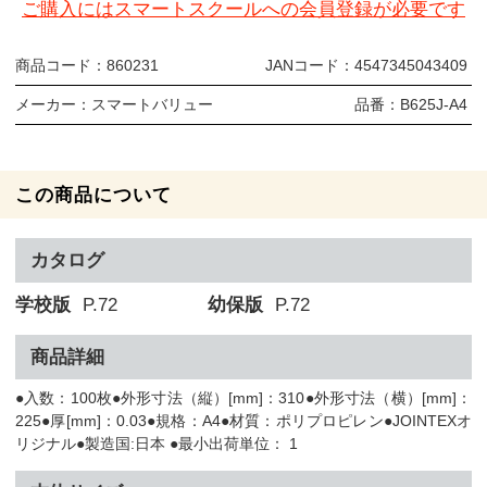
ご購入にはスマートスクールへの会員登録が必要です
商品コード：
860231
JANコード：
4547345043409
メーカー：
スマートバリュー
品番：
B625J-A4
この商品について
カタログ
学校版
P.72
幼保版
P.72
商品詳細
●入数：100枚●外形寸法（縦）[mm]：310●外形寸法（横）[mm]：
225●厚[mm]：0.03●規格：A4●材質：ポリプロピレン●JOINTEXオ
リジナル●製造国:日本 ●最小出荷単位： 1