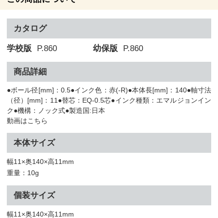
カタログ
学校版
P.860
幼保版
P.860
商品詳細
●ボール径[mm]：0.5●インク色：赤(-R)●本体長[mm]：140●軸寸法
（径）[mm]：11●替芯：EQ-0.5芯●インク種類：エマルジョンイン
ク●機構：ノック式●製造国:日本
動画はこちら
本体サイズ
幅11×奥140×高11mm
重量：10g
個装サイズ
幅11×奥140×高11mm