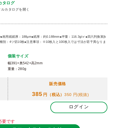
カタログ
タルカタログを開く
●画用紙紙厚：188μm●紙厚：約0.188mm●坪量：116.3g/㎡●四六判換算[k
●種別：4ツ切10枚●注意事項：※10枚入と100枚入では寸法が若干異なりま
個装サイズ
幅391×奥542×高2mm
重量：280g
販売価格
385
円（税込）
350 円
(税抜)
ログイン
必要です