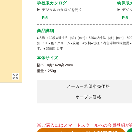
学校版カタログ
幼保版
デジタルカタログを開く
デジ
P.5
P.5
商品詳細
●入数：10枚●紙寸法（縦）[mm]：540●紙寸法（横）[mm]：390
g]：100●色：クリーム●規格：4ツ切●仕様：有害添加物未使用
す。●製造国:日本
本体サイズ
幅391×奥542×高2mm
重量：250g
メーカー希望小売価格
オープン価格
※ご購入にはスマートスクールへの会員登録が