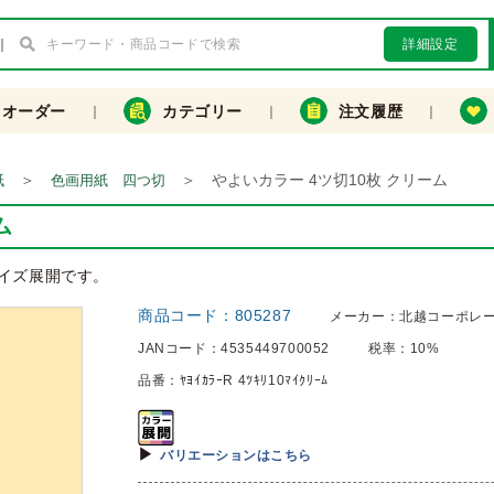
詳細設定
クオーダー
カテゴリー
注文履歴
＞
＞
やよいカラー 4ツ切10枚 クリーム
紙
色画用紙 四つ切
ム
サイズ展開です。
商品コード：
805287
メーカー：
北越コーポレ
JANコード：
4535449700052
税率：
10%
品番：
ﾔﾖｲｶﾗｰR 4ﾂｷﾘ10ﾏｲｸﾘｰﾑ
バリエーションはこちら