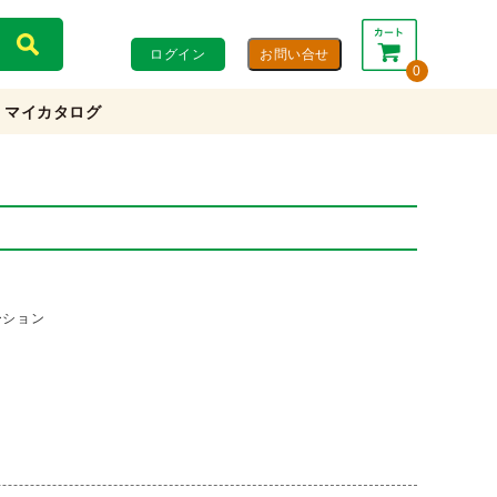
ログイン
0
マイカタログ
合計：
0円
0円
(税込)
(税抜)
カートを見る・注文する
ーション