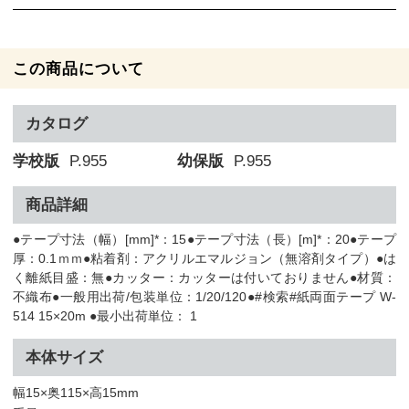
この商品について
カタログ
学校版
P.955
幼保版
P.955
商品詳細
●テープ寸法（幅）[mm]*：15●テープ寸法（長）[m]*：20●テープ
厚：0.1ｍｍ●粘着剤：アクリルエマルジョン（無溶剤タイプ）●は
く離紙目盛：無●カッター：カッターは付いておりません●材質：
不織布●一般用出荷/包装単位：1/20/120●#検索#紙両面テープ W-
514 15×20m ●最小出荷単位： 1
本体サイズ
幅15×奥115×高15mm