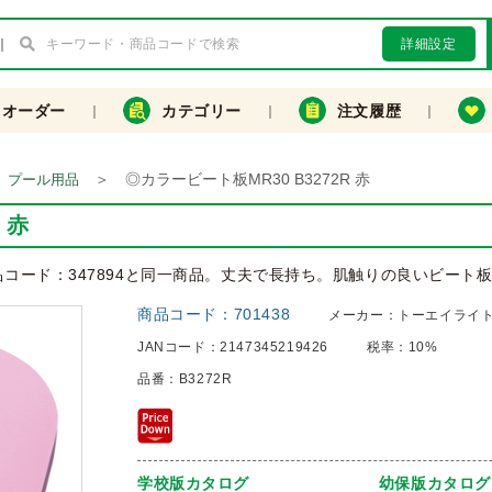
詳細設定
クオーダー
カテゴリー
注文履歴
＞
◎カラービート板MR30 B3272R 赤
プール用品
 赤
商品コード：347894と同一商品。丈夫で長持ち。肌触りの良いビート
商品コード：
701438
メーカー：
トーエイライ
JANコード：
2147345219426
税率：
10%
品番：
B3272R
学校版カタログ
幼保版カタログ