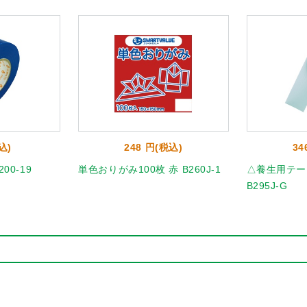
込)
248 円(税込)
34
00-19
単色おりがみ100枚 赤 B260J-1
△養生用テープ
B295J-G