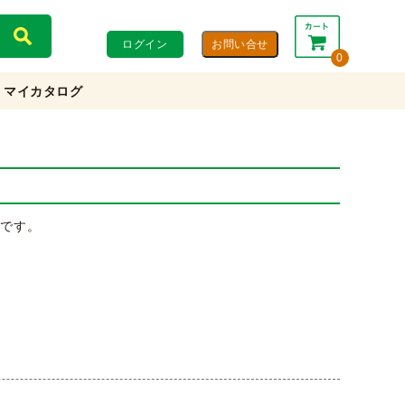
ログイン
0
マイカタログ
合計：
0円
0円
(税込)
(税抜)
カートを見る・注文する
板です。
ト