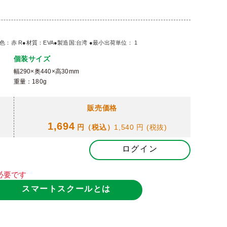
g●色：赤 R●材質：EVA●製造国:台湾 ●最小出荷単位： 1
個装サイズ
幅290×奥440×高30mm
重量：180g
販売価格
1,694
円（税込）
1,540 円
(税抜)
ログイン
必要です
スマートスクールとは