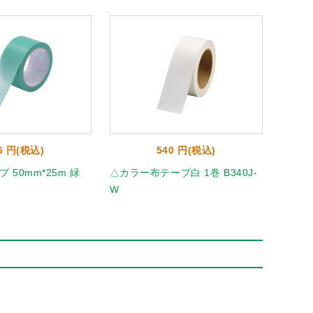
6 円(税込)
540 円(税込)
 50mm*25m 緑
△カラー布テープ白 1巻 B340J-
ニュー
W
20851