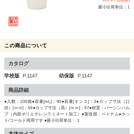
最小出荷単位：1
この商品について
カタログ
学校版
P.1147
幼保版
P.1147
商品詳細
●入数：100個●容量[mL]：90●容量[オンス]：3●カップ寸法（口
径）[ｍｍ]：56●カップ寸法（高）[ｍｍ]：57●材質：バージンパル
プ（内面ポリエチレンラミネート加工）●製造国：ベトナム●ホッ
ト/コールド両用です ●最小出荷単位： 1
本体サイズ