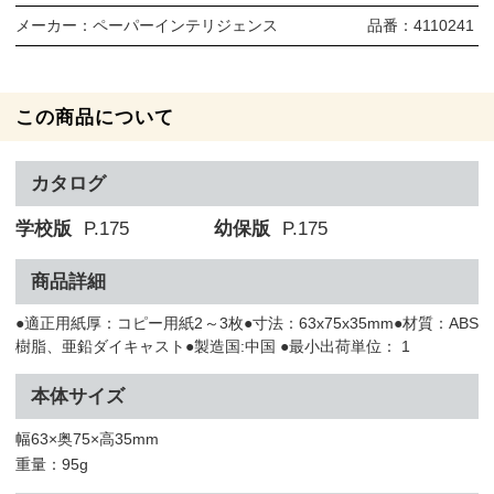
メーカー：
ペーパーインテリジェンス
品番：
4110241
この商品について
カタログ
学校版
P.175
幼保版
P.175
商品詳細
●適正用紙厚：コピー用紙2～3枚●寸法：63x75x35mm●材質：ABS
樹脂、亜鉛ダイキャスト●製造国:中国 ●最小出荷単位： 1
本体サイズ
幅63×奥75×高35mm
重量：95g