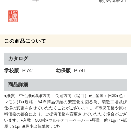
最小出荷単位:1
この商品について
カタログ
学校版
P.741
幼保版
P.741
商品詳細
●紙質：中性紙●繊維方向：長辺方向（縦目）●生産国：日本●色：
レモン(1)●規格：A4※商品供給の安定化を図る為、製造工場及び
仕様の変更をさせていただくことがございます。※市況価格や原材
料価格の都合により、ご提供価格を変更させていただく場合がござ
います。●入数：500枚●マルチカラーペーパー●坪量：約71g/㎡●紙
厚：91μm■最小出荷単位：1ｻﾂ