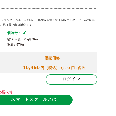
、ショルダーベルト＝約65～115cm●質量：約495g●色：ネイビー●対象年
、綿 ●最小出荷単位： 1
個装サイズ
幅190×奥300×高70mm
重量：570g
販売価格
10,450
円（税込）
9,500 円
(税抜)
ログイン
必要です
スマートスクールとは