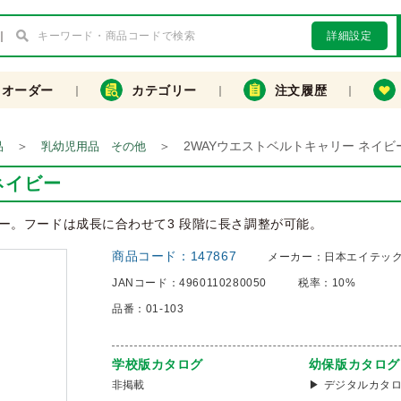
詳細設定
クオーダー
カテゴリー
注文履歴
＞
＞
2WAYウエストベルトキャリー ネイビ
品
乳幼児用品 その他
ネイビー
ー。フードは成長に合わせて3 段階に長さ調整が可能。
商品コード：
147867
メーカー：
日本エイテッ
JANコード：
4960110280050
税率：
10%
品番：
01-103
学校版カタログ
幼保版カタログ
非掲載
デジタルカタ