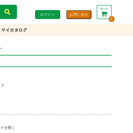
ログイン
0
マイカタログ
合計：
0円
0円
(税込)
(税抜)
ー
カートを見る・注文する
クス
ログを開く