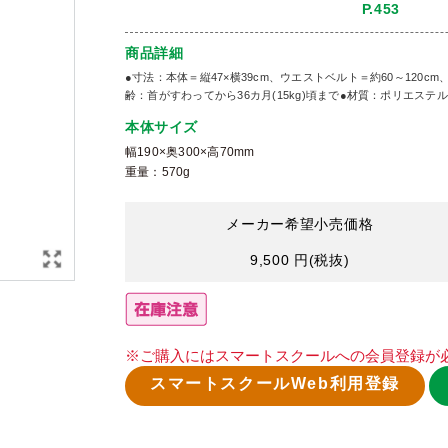
P.453
商品詳細
●寸法：本体＝縦47×横39cm、ウエストベルト＝約60～120cm
齢：首がすわってから36カ月(15kg)頃まで●材質：ポリエステル
本体サイズ
幅190×奥300×高70mm
重量：570g
メーカー希望小売価格
9,500 円
(税抜)
※ご購入にはスマートスクールへの会員登録が
スマートスクールWeb利用登録