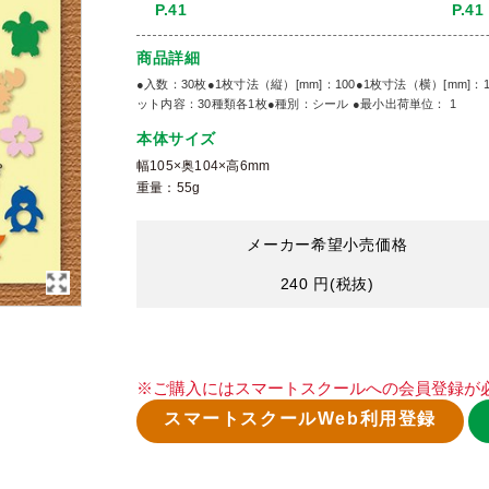
P.41
P.41
商品詳細
●入数：30枚●1枚寸法（縦）[mm]：100●1枚寸法（横）[mm]：10
ット内容：30種類各1枚●種別：シール ●最小出荷単位： 1
本体サイズ
幅105×奥104×高6mm
重量：55g
メーカー希望小売価格
240 円
(税抜)
※ご購入にはスマートスクールへの会員登録が
スマートスクールWeb利用登録