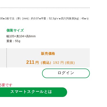
0●1枚寸法（厚）[mm]：約0.07●坪量：52.3g/㎡●四六判換算[kg]：45●セ
個装サイズ
幅105×奥104×高6mm
重量：55g
販売価格
211
円（税込）
192 円
(税抜)
ログイン
必要です
スマートスクールとは