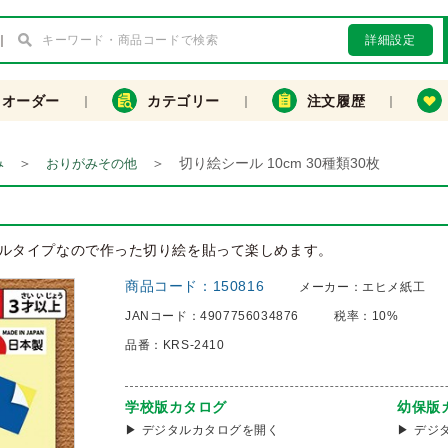
詳細設定
クオーダー
カテゴリー
注文履歴
＞
＞
切り絵シール 10cm 30種類30枚
み
おりがみその他
ルタイプなので作った切り絵を貼って楽しめます。
商品コード：
150816
メーカー：
エヒメ紙工
JANコード：
4907756034876
税率：
10%
品番：
KRS-2410
学校版カタログ
幼保版
デジタルカタログを開く
デジ