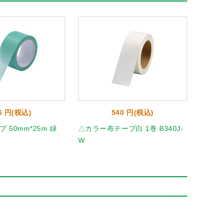
6 円(税込)
540 円(税込)
 50mm*25m 緑
△カラー布テープ白 1巻 B340J-
アイア
W
んく