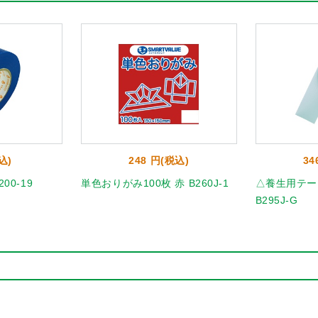
込)
248 円(税込)
34
00-19
単色おりがみ100枚 赤 B260J-1
△養生用テープ
B295J-G