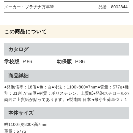
メーカー：
プラチナ万年筆
品番：
8002844
この商品について
カタログ
学校版
P.86
幼保版
P.86
商品詳細
●発泡倍率：18倍●色：白●寸法：1100×800×7mm●質量：577g●種
別：B1判 7mm厚●材質：ポリスチレン、上質紙●発泡スチロールの
両面に上質紙が貼ってあります。●製造国:日本 ●最小出荷単位： 1
本体サイズ
幅1100×奥800×高7mm
重量：577g