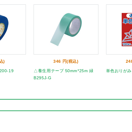
込)
346 円(税込)
24
00-19
△養生用テープ 50mm*25m 緑
単色おりがみ10
B295J-G