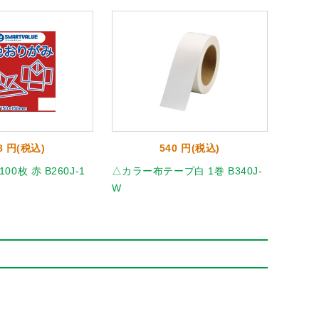
8 円(税込)
540 円(税込)
0枚 赤 B260J-1
△カラー布テープ白 1巻 B340J-
ニュー
W
20851