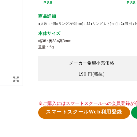
P.88
P.88
商品詳細
●入数：4個●リング内径[mm]：32●リング太さ[mm]：2●種別：
本体サイズ
幅38×奥38×高3mm
重量：5g
メーカー希望小売価格
190 円
(税抜)
※ご購入にはスマートスクールへの会員登録が
スマートスクールWeb利用登録