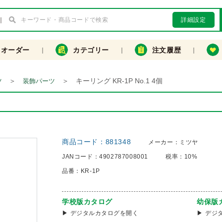
詳細設定
クオーダー
カテゴリー
注文履歴
＞
＞
キーリング KR-1P No.1 4個
ツ
装飾パーツ
商品コード：
881348
メーカー：
ミツヤ
JANコード：
4902787008001
税率：
10%
品番：
KR-1P
学校版カタログ
幼保版
デジタルカタログを開く
デジ