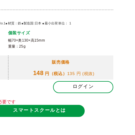
No.1●材質：鉄●製造国:日本 ●最小出荷単位： 1
個装サイズ
幅70×奥130×高15mm
重量：25g
販売価格
148
円（税込）
135 円
(税抜)
ログイン
必要です
スマートスクールとは