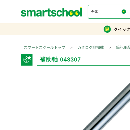
クイッ
＞
＞
スマートスクールトップ
カタログ非掲載
筆記用
補助軸 043307