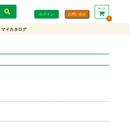
ログイン
0
マイカタログ
合計：
0円
0円
(税込)
(税抜)
カートを見る・注文する