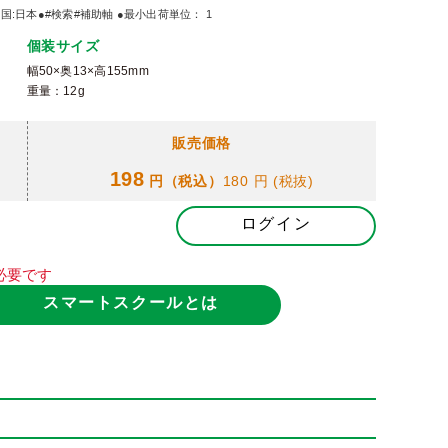
造国:日本●#検索#補助軸 ●最小出荷単位： 1
個装サイズ
幅50×奥13×高155mm
重量：12g
販売価格
198
円（税込）
180 円
(税抜)
ログイン
必要です
スマートスクールとは