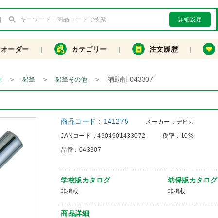
詳細設定
クオーダー
カテゴリー
注文履歴
＞
＞
＞
補助軸 043307
品
鉛筆
鉛筆その他
商品コード：
141275
メーカー：
デビカ
JANコード：
4904901433072
税率：
10%
品番：
043307
学校版カタログ
幼保版カタログ
非掲載
非掲載
商品詳細