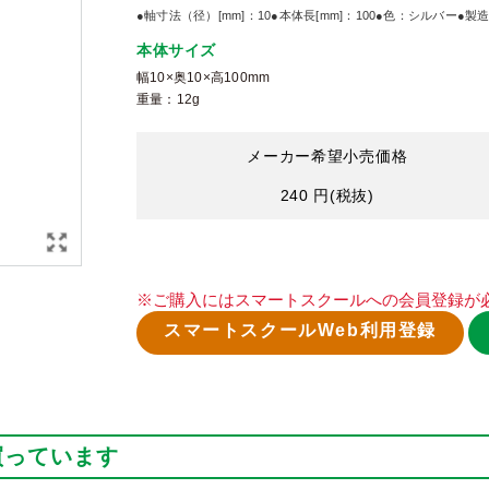
●軸寸法（径）[mm]：10●本体長[mm]：100●色：シルバー●製
本体サイズ
幅10×奥10×高100mm
重量：12g
メーカー希望小売価格
240 円
(税抜)
※ご購入にはスマートスクールへの会員登録が
スマートスクールWeb利用登録
買っています