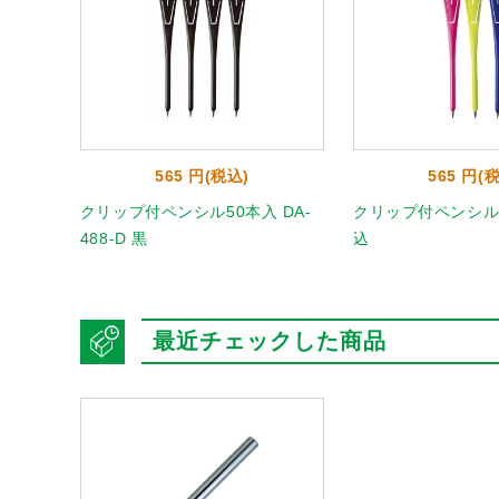
565 円(税込)
565 円(
 朱
クリップ付ペンシル50本入 DA-
クリップ付ペンシル D
488-D 黒
込
最近チェックした商品