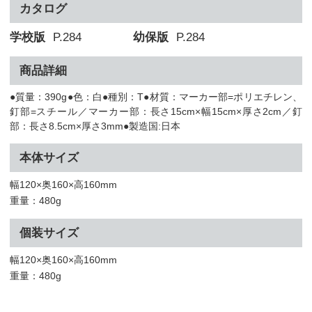
カタログ
学校版
P.284
幼保版
P.284
商品詳細
●質量：390g●色：白●種別：T●材質：マーカー部=ポリエチレン、
釘部=スチール／マーカー部：長さ15cm×幅15cm×厚さ2cm／釘
部：長さ8.5cm×厚さ3mm●製造国:日本
本体サイズ
幅120×奥160×高160mm
重量：480g
個装サイズ
幅120×奥160×高160mm
重量：480g