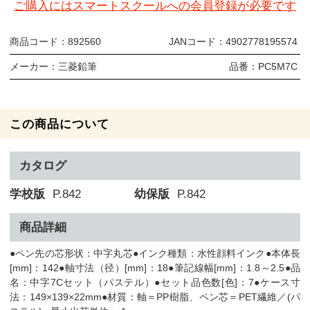
ご購入にはスマートスクールへの会員登録が必要です
商品コード：
892560
JANコード：
4902778195574
メーカー：
三菱鉛筆
品番：
PC5M7C
この商品について
カタログ
学校版
P.842
幼保版
P.842
商品詳細
●ペン先の芯形状：中字丸芯●インク種類：水性顔料インク●本体長
[mm]：142●軸寸法（径）[mm]：18●筆記線幅[mm]：1.8～2.5●品
名：中字7Cセット（パステル）●セット品色数[色]：7●ケース寸
法：149×139×22mm●材質：軸＝PP樹脂、ペン芯＝PET繊維／(パ