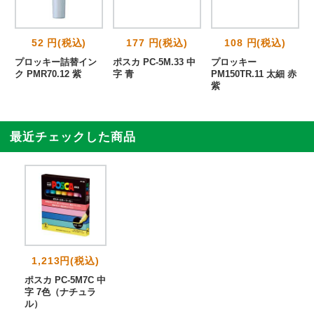
52 円(税込)
177 円(税込)
108 円(税込)
字
プロッキー詰替イン
ポスカ PC-5M.33 中
プロッキー
ク PMR70.12 紫
字 青
PM150TR.11 太細 赤
紫
最近チェックした商品
1,213円(税込)
ポスカ PC-5M7C 中
字 7色（ナチュラ
ル）