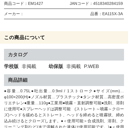
商品コード：
EM1427
JANコード：
4518340284159
メーカー：
品番：
EA115X-3A
この商品について
カタログ
学校版
非掲載
幼保版
非掲載
P.WEB
商品詳細
●容量…0.75L●吐出量…0.9ml / 1ストローク●サイズ(mm)…
φ100×200(H)●ノズル材質…プラスチック●タンク材質…高密度ポ
リエチレン●重量…110g●工業用●噴霧・直射調整可能●洗剤、溶剤
に使用可●スプレーヘッドは調整可能 (ストレート～噴霧～クロー
ズ)ヘッドを緩めるとストレート、ヘッドを締めると噴霧状、締め
込み続けるとクローズします。●＜使用可能＞合成洗剤、溶剤、ク
リーニング剤など(水で溶解された液体は使用可能です。)●＜使用