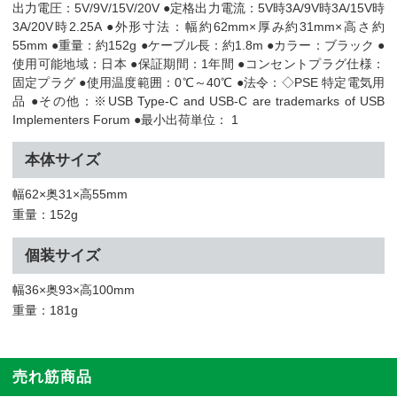
出力電圧：5V/9V/15V/20V ●定格出力電流：5V時3A/9V時3A/15V時
3A/20V時2.25A ●外形寸法：幅約62mm×厚み約31mm×高さ約
55mm ●重量：約152g ●ケーブル長：約1.8m ●カラー：ブラック ●
使用可能地域：日本 ●保証期間：1年間 ●コンセントプラグ仕様：
固定プラグ ●使用温度範囲：0℃～40℃ ●法令：◇PSE 特定電気用
品 ●その他：※USB Type-C and USB-C are trademarks of USB
Implementers Forum ●最小出荷単位： 1
本体サイズ
幅62×奥31×高55mm
重量：152g
個装サイズ
幅36×奥93×高100mm
重量：181g
売れ筋商品