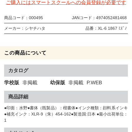
ご購入にはスマートスクールへの会員登録が必要です
商品コード：
000495
JANコード：
4974052481468
メーカー：
シヤチハタ
品番：
XL-6 1867 ﾐｽﾞﾉ
この商品について
カタログ
学校版
非掲載
幼保版
非掲載
P.WEB
商品詳細
●印面：水野●書体（既製品）：楷書体●インク種類：顔料系インキ
●補充インク：XLR-9（朱）454-162●製造国:日本 ●最小出荷単位：
1