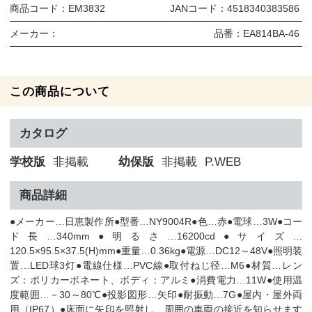
商品コード：
EM3832
JANコード：
4518340383586
メーカー：
品番：
EA814BA-46
この商品について
カタログ
学校版
非掲載
幼保版
非掲載
P.WEB
商品詳細
●メーカー…日恵製作所●型番…NY9004R●色…赤●電球…3W●コー
ド長…340mm●明るさ…16200cd●サイズ…
120.5×95.5×37.5(H)mm●重量…0.36kg●電源…DC12～48V●照明装
置…LED球3灯●電線仕様…PVC線●取付ねじ径…M6●材質…レン
ズ：ポリカーボネート、ボディ：アルミ●消費電力…11W●使用温
度範囲…－30～80℃●投影図形…矢印●耐振動…7G●屋内・屋外両
用（IP67）●床面に矢印を照射し、周囲の車両の接近を知らせます