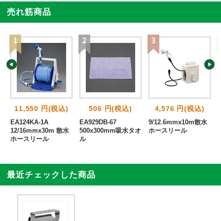
売れ筋商品
11,550 円(税込)
506 円(税込)
4,576 円(税込)
能
EA124KA-1A
EA929DB-67
9/12.6mmx10m散水
ル
12/16mmx30m 散水
500x300mm吸水タオ
ホースリール
ホースリール
ル
最近チェックした商品