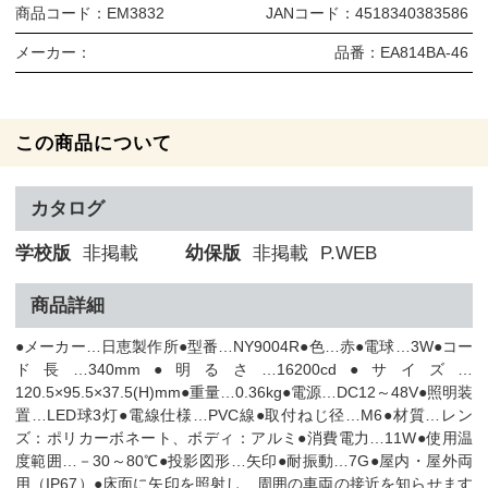
商品コード：
EM3832
JANコード：
4518340383586
メーカー：
品番：
EA814BA-46
この商品について
カタログ
学校版
非掲載
幼保版
非掲載
P.WEB
商品詳細
●メーカー…日恵製作所●型番…NY9004R●色…赤●電球…3W●コー
ド長…340mm●明るさ…16200cd●サイズ…
120.5×95.5×37.5(H)mm●重量…0.36kg●電源…DC12～48V●照明装
置…LED球3灯●電線仕様…PVC線●取付ねじ径…M6●材質…レン
ズ：ポリカーボネート、ボディ：アルミ●消費電力…11W●使用温
度範囲…－30～80℃●投影図形…矢印●耐振動…7G●屋内・屋外両
用（IP67）●床面に矢印を照射し、周囲の車両の接近を知らせます