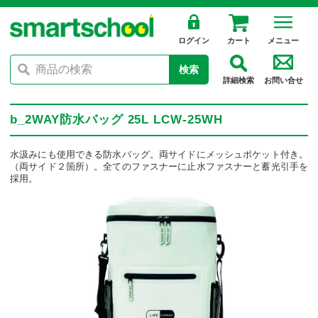
ログイン
カート
メニュー
検索
詳細検索
お問い合せ
b_2WAY防水バッグ 25L LCW-25WH
水汲みにも使用できる防水バッグ。両サイドにメッシュポケット付き。
（両サイド２箇所）。全てのファスナーに止水ファスナーと蓄光引手を
採用。