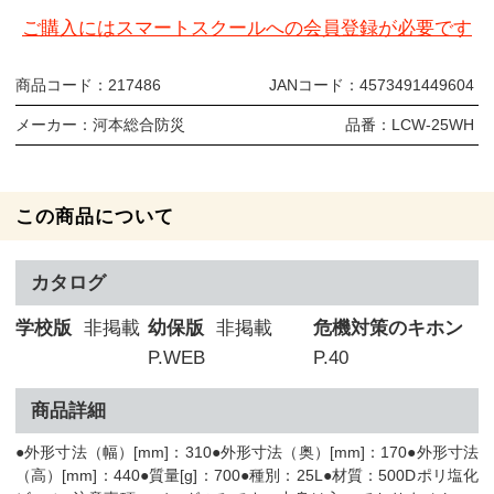
ご購入にはスマートスクールへの会員登録が必要です
商品コード：
217486
JANコード：
4573491449604
メーカー：
河本総合防災
品番：
LCW-25WH
この商品について
カタログ
学校版
非掲載
幼保版
非掲載
危機対策のキホン
P.WEB
P.40
商品詳細
●外形寸法（幅）[mm]：310●外形寸法（奥）[mm]：170●外形寸法
（高）[mm]：440●質量[g]：700●種別：25L●材質：500Dポリ塩化